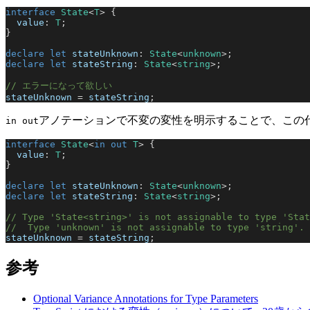
interface
 State
<
T
> {
  value
: 
T
;
}
declare
 let
 stateUnknown
: 
State
<
unknown
>;
declare
 let
 stateString
: 
State
<
string
>;
// エラーになって欲しい
stateUnknown
 = 
stateString
;
アノテーションで不変の変性を明示することで、この
in out
interface
 State
<
in
 out
 T
> {
  value
: 
T
;
}
declare
 let
 stateUnknown
: 
State
<
unknown
>;
declare
 let
 stateString
: 
State
<
string
>;
// Type 'State<string>' is not assignable to type 'Stat
//  Type 'unknown' is not assignable to type 'string'.
stateUnknown
 = 
stateString
;
参考
Optional Variance Annotations for Type Parameters