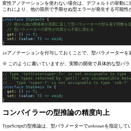
変性アノテーションを使わない場合は、デフォルトの挙動に
これにより、他の箇所で予期せぬ型エラーが発生する可能性
interface
 State
<
T
> {
  // 後から他の開発者が意図に反して型パラメーターの型を返す関数を
  // 型パラメーターの変性が共変から不変に変わる
  get
: () 
=>
 T
;
  set
: (
value
: 
T
) 
=>
 void
;
}
アノテーションを付与しておくことで、型パラメーターを
in
※ このように書いていますが、実際の開発で具体的な型パ
// Type 'SetState<super-T>' is not assignable to type '
//  The types returned by 'get()' are incompatible betw
//    Type 'super-T' is not assignable to type 'sub-T'
interface
 State
<
in
 T
> {
  get
: () 
=>
 T
;
  set
: (
value
: 
T
) 
=>
 void
;
}
コンパイラーの型推論の精度向上
TypeScriptの型推論は、型パラメーターで
を指定して
unknown