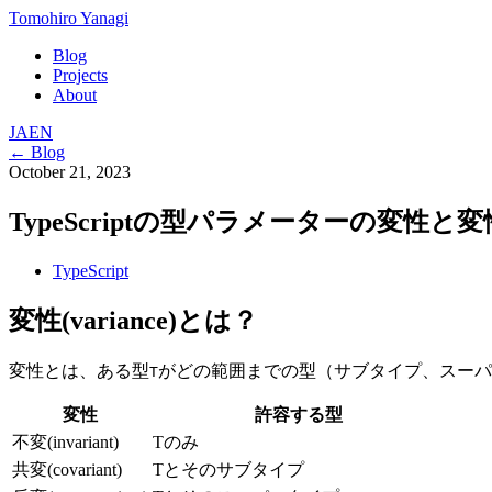
Tomohiro Yanagi
Blog
Projects
About
JA
EN
← Blog
October 21, 2023
TypeScriptの型パラメーターの変性
TypeScript
変性(variance)とは？
変性とは、ある型
がどの範囲までの型（サブタイプ、スーパ
T
変性
許容する型
不変(invariant)
Tのみ
共変(covariant)
Tとそのサブタイプ