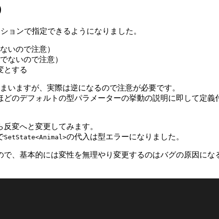
)
ーションで指定できるようになりました。
でないので注意）
変でないので注意）
変とする
まいますが、実際は逆になるので注意が必要です。
ほどのデフォルトの型パラメーターの挙動の説明に即して定義
ら反変へと変更してみます。
で
の代入は型エラーになりました。
SetState<Animal>
ので、基本的には変性を無理やり変更するのはバグの原因にな