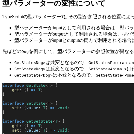
型パラメーターの変性について
TypeScriptの型パラメーター
はその型が参照される位置によ
T
型パラメーターがinputとして利用される場合は、型パラメータ
型パラメーターがoutputとして利用される場合は、型パラメーター
型パラメーターがinputとoutputの両方で利用される場合は、
先ほどの
を例にして、型パラメーターの参照位置が異なる
Dog
は共変となるので、
GetState<Dog>
GetState<Pomeranian
は反変となるので、
は
SetState<Dog>
SetState<Animal>
は不変となるので、
GetSetState<Dog>
GetSetState<Pome
interface
 GetState
<
T
> {
    get
: () 
=>
 T
;
}
interface
 SetState
<
T
> {
    set
: (
value
: 
T
) 
=>
 void
;
}
interface
 GetSetState
<
T
> {
    get
: () 
=>
 T
;
    set
: (
value
: 
T
) 
=>
 void
;