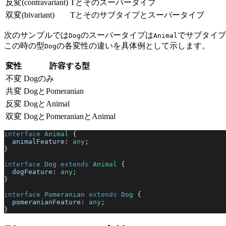
反変(contravariant)
Tとそのスーパータイプ
双変(bivariant)
Tとそのサブタイプとスーパータイプ
次のサンプルでは
のスーパータイプは
でサブタイプ
Dog
Animal
この時の型
の各変性の違いを具体例として示します。
Dog
変性
許容する型
不変
Dogのみ
共変
DogとPomeranian
反変
DogとAnimal
双変
DogとPomeranianとAnimal
interface
 Animal
 {
  animalFeature
: 
any
;
}
interface
 Dog
 extends
 Animal
 {
  dogFeature
: 
any
;
}
interface
 Pomeranian
 extends
 Dog
 {
  pomeranianFeature
: 
any
;
}