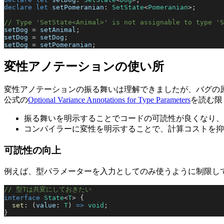
declare
 let
 setPomeranian
: 
SetState
<
Pomeranian
>;
// Type 'SetState<Animal>' is not assignable to type 'S
setDog
 = 
setAnimal
;
setDog
 = 
setDog
;
setDog
 = 
setPomeranian
;
変性アノテーションの使い所
変性アノテーションの振る舞いは理解できましたが、バグの
公式の
Optional Variance Annotations for Type Parameters
を読む限
振る舞いを明示することでコードの可読性が良くなり、
コンパイラーに変性を明示することで、計算コストを抑
可読性の向上
例えば、型パラメーターを入力としてのみ使うように制限し
// 型Tは共変にしておきたい
interface
 State
<
T
> {
  set
: (
value
: 
T
) 
=>
 void
;
}