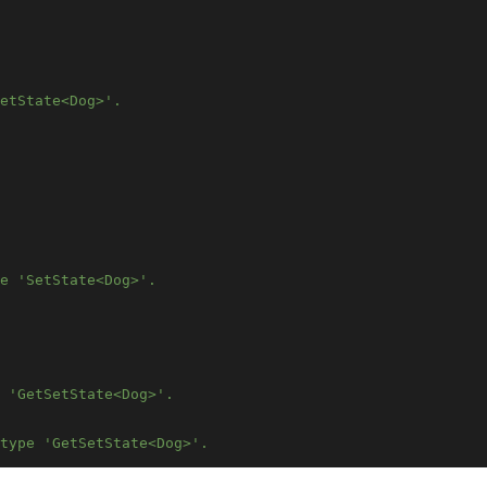
etState<Dog>'.
e 'SetState<Dog>'.
e 'GetSetState<Dog>'.
type 'GetSetState<Dog>'.