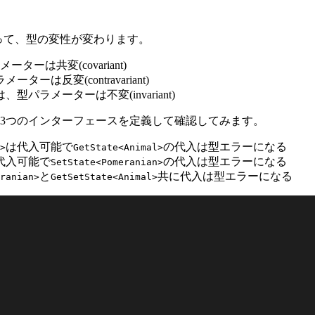
って、型の変性が変わります。
ーは共変(covariant)
は反変(contravariant)
型パラメーターは不変(invariant)
3つのインターフェースを定義して確認してみます。
は代入可能で
の代入は型エラーになる
>
GetState<Animal>
代入可能で
の代入は型エラーになる
SetState<Pomeranian>
と
共に代入は型エラーになる
ranian>
GetSetState<Animal>