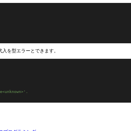
代入を型エラーとできます。
e<unknown>'.