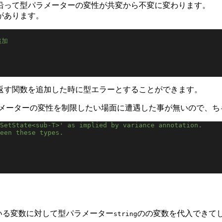
沿って型パラメーターの変性が共変から不変に変わります。
があります。
追加
返す関数を追加した時に型エラーとすることができます。
ラメーターの変性を制限したい場面に遭遇した事が無いので、ち
SetState<sub-T>' as implied by variance annotation.
een these types.
いる変数に対して型パラメーター
のの変数を代入できて
string