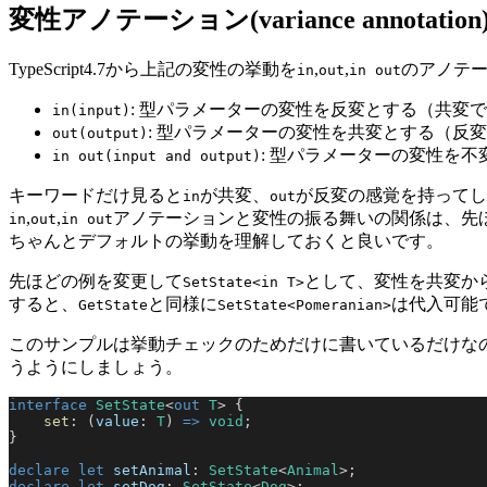
変性アノテーション(variance annotation
TypeScript4.7から上記の変性の挙動を
,
,
のアノテ
in
out
in out
: 型パラメーターの変性を反変とする（共変
in(input)
: 型パラメーターの変性を共変とする（反
out(output)
: 型パラメーターの変性を不
in out(input and output)
キーワードだけ見ると
が共変、
が反変の感覚を持ってし
in
out
,
,
アノテーションと変性の振る舞いの関係は、先
in
out
in out
ちゃんとデフォルトの挙動を理解しておくと良いです。
先ほどの例を変更して
として、変性を共変か
SetState<in T>
すると、
と同様に
は代入可能
GetState
SetState<Pomeranian>
このサンプルは挙動チェックのためだけに書いているだけな
うようにしましょう。
interface
 SetState
<
out
 T
> {
    set
: (
value
: 
T
) 
=>
 void
;
}
declare
 let
 setAnimal
: 
SetState
<
Animal
>;
declare
 let
 setDog
: 
SetState
<
Dog
>;