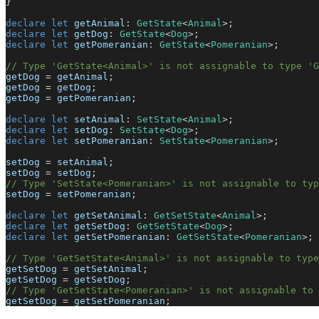
}
declare
 let
 getAnimal
: 
GetState
<
Animal
>;
declare
 let
 getDog
: 
GetState
<
Dog
>;
declare
 let
 getPomeranian
: 
GetState
<
Pomeranian
>;
// Type 'GetState<Animal>' is not assignable to type 'G
getDog
 = 
getAnimal
;
getDog
 = 
getDog
;
getDog
 = 
getPomeranian
;
declare
 let
 setAnimal
: 
SetState
<
Animal
>;
declare
 let
 setDog
: 
SetState
<
Dog
>;
declare
 let
 setPomeranian
: 
SetState
<
Pomeranian
>;
setDog
 = 
setAnimal
;
setDog
 = 
setDog
;
// Type 'SetState<Pomeranian>' is not assignable to typ
setDog
 = 
setPomeranian
;
declare
 let
 getSetAnimal
: 
GetSetState
<
Animal
>;
declare
 let
 getSetDog
: 
GetSetState
<
Dog
>;
declare
 let
 getSetPomeranian
: 
GetSetState
<
Pomeranian
>;
// Type 'GetSetState<Animal>' is not assignable to typ
getSetDog
 = 
getSetAnimal
;
getSetDog
 = 
getSetDog
;
// Type 'GetSetState<Pomeranian>' is not assignable to 
getSetDog
 = 
getSetPomeranian
;