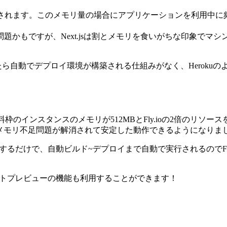
定されます。このメモリ量の場合にアプリケーションを利用中
題かもですが、Next.jsは割とメモリを食いがちな印象でマ
連携したら自動でデプロイ環境が構築される仕組みがなく、Herok
無料枠のインスタンスのメモリが512MBとFly.ioの2倍のリソー
erでメモリ不足問題が解消されて安定した動作できるようになりま
トリを連携するだけで、自動ビルド~デプロイまで自動で実行されるの
クエストプレビューの機能も利用することができます！