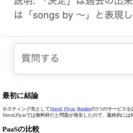
最初に結論
ホスティング先として
Vercel
,
Fly.io
,
Render
の3つのサービスを
Vercel,Fly.ioでは無料枠だと問題が発生したので、最終的には
PaaSの比較