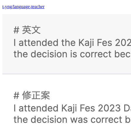
t-yng/language-teacher